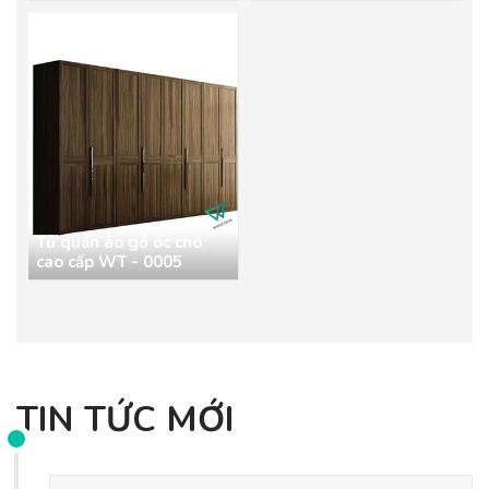
Tủ quần áo gỗ óc chó
cao cấp WT - 0005
TIN TỨC MỚI