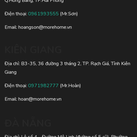
Q.Hồng Bàng, TP.Hải Phòng
Điện thoại:
0961993555
(Mr.Sơn)
Email:
hoangson@morehome.vn
KIÊN GIANG
Địa chỉ: B3-35, 36 đường 3 tháng 2, TP. Rạch Giá, Tỉnh Kiên
Giang
Điện thoại:
0971982777
(Mr.Hoàn)
Email:
hoan@morehome.vn
ĐÀ NẴNG
Địa chỉ: Lô số 4 - Đường Mê Linh (đường số 5 cũ), Phường