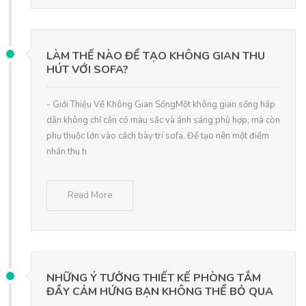
LÀM THẾ NÀO ĐỂ TẠO KHÔNG GIAN THU
HÚT VỚI SOFA?
- Giới Thiệu Về Không Gian SốngMột không gian sống hấp
dẫn không chỉ cần có màu sắc và ánh sáng phù hợp, mà còn
phụ thuộc lớn vào cách bày trí sofa. Để tạo nên một điểm
nhấn thu h
Read More
NHỮNG Ý TƯỞNG THIẾT KẾ PHÒNG TẮM
ĐẦY CẢM HỨNG BẠN KHÔNG THỂ BỎ QUA