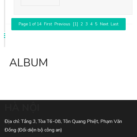
Page 1 of 14
First
Previous
[1]
2
3
4
5
Next
Last
ALBUM
HÀ NỘI
Địa chỉ: Tầng 3, Tòa T6-08, Tôn Quang Phiệt, Phạm Văn
Đồng (Đối diện bộ công an)