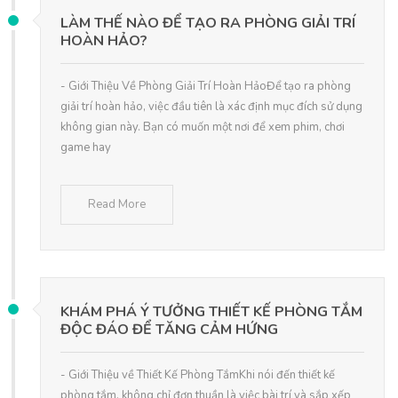
LÀM THẾ NÀO ĐỂ TẠO RA PHÒNG GIẢI TRÍ
HOÀN HẢO?
- Giới Thiệu Về Phòng Giải Trí Hoàn HảoĐể tạo ra phòng
giải trí hoàn hảo, việc đầu tiên là xác định mục đích sử dụng
không gian này. Bạn có muốn một nơi để xem phim, chơi
game hay
Read More
KHÁM PHÁ Ý TƯỞNG THIẾT KẾ PHÒNG TẮM
ĐỘC ĐÁO ĐỂ TĂNG CẢM HỨNG
- Giới Thiệu về Thiết Kế Phòng TắmKhi nói đến thiết kế
phòng tắm, không chỉ đơn thuần là việc bài trí và sắp xếp