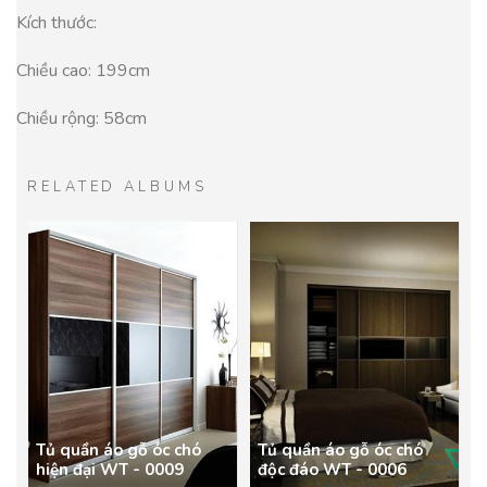
Kích thước:
Chiều cao: 199cm
Chiều rộng: 58cm
RELATED ALBUMS
Tủ quần áo gỗ óc chó
Tủ quần áo gỗ óc chó
hiện đại WT - 0009
độc đáo WT - 0006